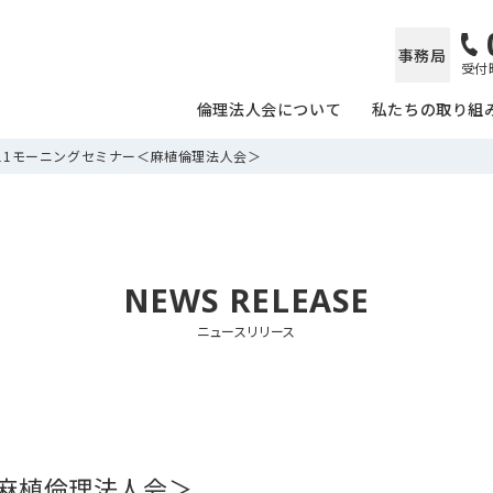
事務局
受付時
倫理法人会について
私たちの取り組
/11モーニングセミナー＜麻植倫理法人会＞
NEWS RELEASE
ニュースリリース
＜麻植倫理法人会＞