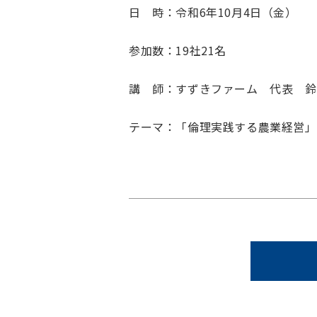
日 時：令和6年10月4日（金）
参加数：19社21名
講 師：すずきファーム 代表 鈴
テーマ：「倫理実践する農業経営」