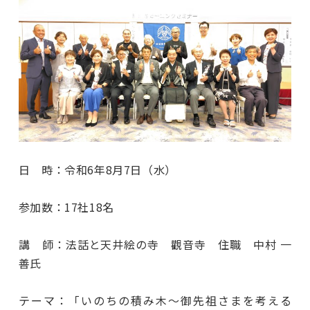
日 時：令和6年8月7日（水）
参加数：17社18名
講 師：法話と天井絵の寺 觀音寺 住職 中村 一
善氏
テーマ：「いのちの積み木～御先祖さまを考える