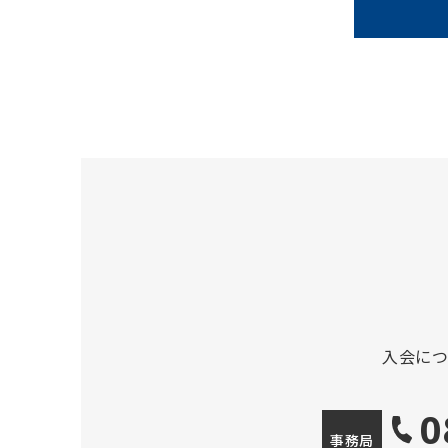
入会に
0
事務局