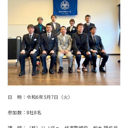
日 時：令和6年5月7日（火）
参加数：8社8名
講 師：（株）リノヴェ 代表取締役 柏木 陽佑氏