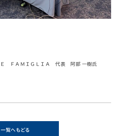
Ｅ ＦＡＭＩＧＬＩＡ 代表 阿部 一樹氏
一覧へもどる