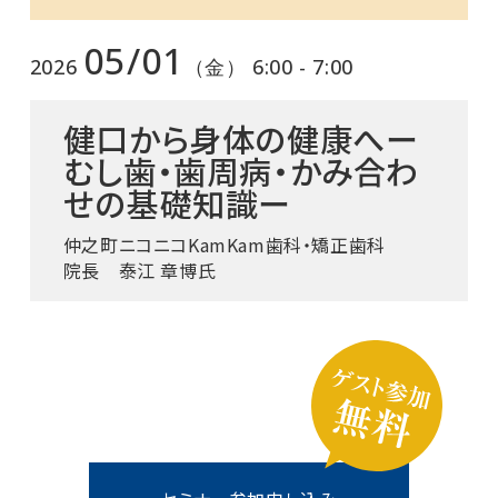
05/01
2026
（金） 6:00 - 7:00
健口から身体の健康へー
むし歯・歯周病・かみ合わ
せの基礎知識ー
仲之町ニコニコKamKam歯科・矯正歯科
院長 泰江 章博氏