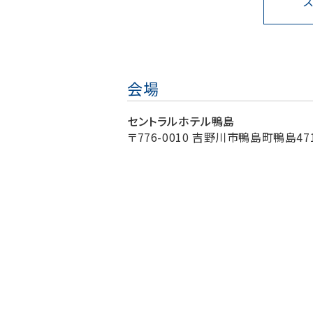
会場
セントラルホテル鴨島
〒776-0010 吉野川市鴨島町鴨島471