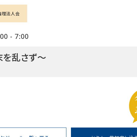
倫理法人会
0 - 7:00
末を乱さず～
氏