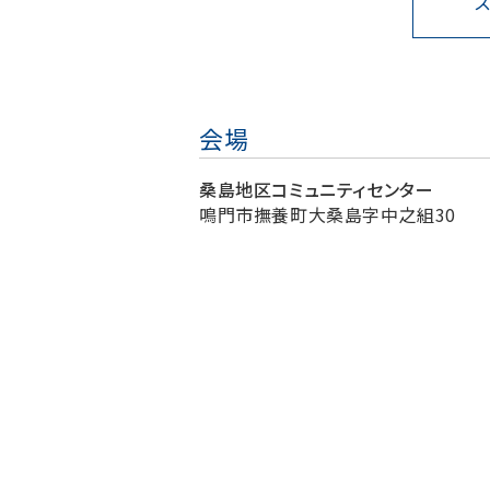
会場
桑島地区コミュニティセンター
鳴門市撫養町大桑島字中之組30