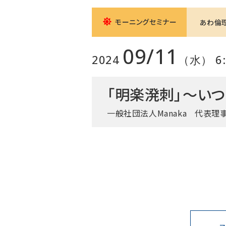
モーニングセミナー
あわ倫
09/11
2024
（水） 6:0
「明楽溌刺」～いつ
一般社団法人Manaka
代表理