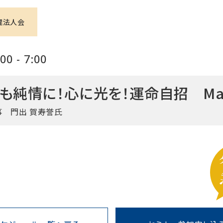
理法人会
0 - 7:00
も純情に！心に光を！運命自招 Ma
事 門出 賀寿誉氏