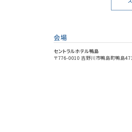
会場
セントラルホテル鴨島
〒776-0010 吉野川市鴨島町鴨島471