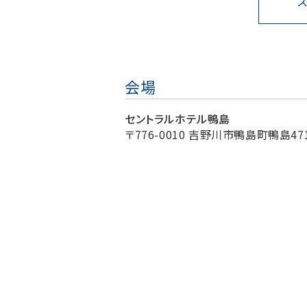
会場
セントラルホテル鴨島
〒776-0010 吉野川市鴨島町鴨島471