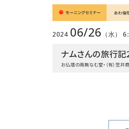
モーニングセミナー
あわ倫
06/26
2024
（水） 6:0
ナムさんの旅行記2
お仏壇の南無なむ堂・（有）笠井