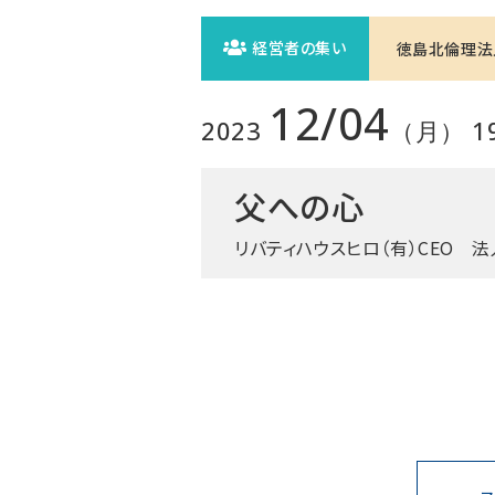
経営者の集い
徳島北倫理法
12/04
2023
（月） 19:
父への心
リバティハウスヒロ（有）CEO
法