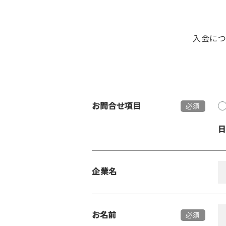
入会に
お問合せ項目
必須
企業名
お名前
必須